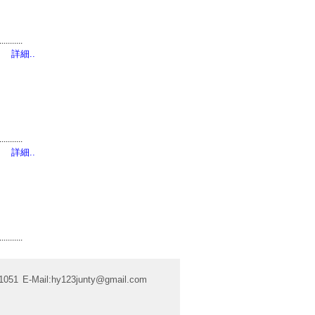
...........
詳細..
...........
詳細..
...........
1051
E-Mail:
hy123junty@gmail.com