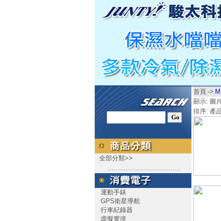
首頁
->
M
顯示:
圖
排序:
產
全部分類>>
.....................................
運動手錶
GPS衛星導航
行車紀錄器
虛擬實境