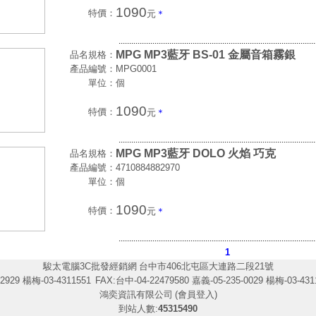
1090
特價：
元
＊
.............................................................................................
MPG MP3藍牙 BS-01 金屬音箱霧銀
品名規格：
產品編號：
MPG0001
單位：
個
1090
特價：
元
＊
.............................................................................................
MPG MP3藍牙 DOLO 火焰 巧克
品名規格：
產品編號：
4710884882970
單位：
個
1090
特價：
元
＊
.............................................................................................
1
駿太電腦3C批發經銷網
台中市406北屯區大連路二段21號
2929 楊梅-03-4311551
FAX:台中-04-22479580 嘉義-05-235-0029 楊梅-03-431
鴻奕資訊有限公司
(會員登入)
到站人數:
45315490