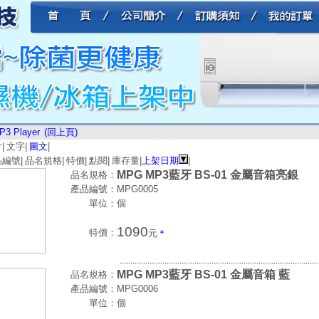
P3 Player
(回上頁)
片
|
文字
|
圖文
|
品編號
|
品名規格
|
特價
|
點閱
|
庫存量
|
上架日期
|
MPG MP3藍牙 BS-01 金屬音箱亮銀
品名規格：
產品編號：
MPG0005
單位：
個
1090
特價：
元
＊
.............................................................................................
MPG MP3藍牙 BS-01 金屬音箱 藍
品名規格：
產品編號：
MPG0006
單位：
個