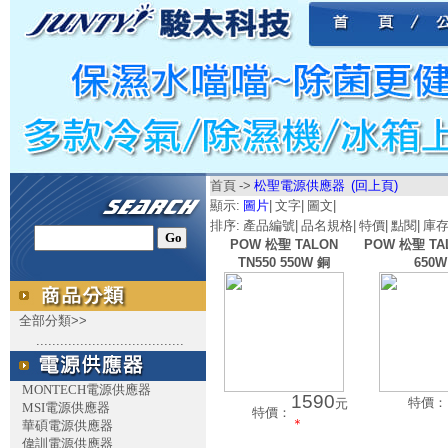
首頁
->
松聖電源供應器
(回上頁)
顯示:
圖片
|
文字
|
圖文
|
排序:
產品編號
|
品名規格
|
特價
|
點閱
|
庫
POW 松聖 TALON
POW 松聖 TAL
TN550 550W 銅
650W
全部分類>>
.....................................
MONTECH電源供應器
1590
特價：
元
MSI電源供應器
特價：
＊
華碩電源供應器
偉訓電源供應器