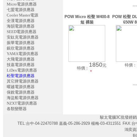
Micro電源供應器
....
七盟電源供應器
Cooler Master電源
POW Micro 松聖 M400-8
POW 松聖 DU
全漢電源供應器
短 裸裝
650W 
海韻電源供應器
SEED電源供應器
安鈦克電源供應器
振華電源供應器
銀欣電源供應器
YAMA電源供應器
大飛電源供應器
1850
技嘉電源供應器
特價：
元
特價：
LiDex電源供應器
＊
松聖電源供應器
其它牌電源供應器
....
曜越電源供應器
保銳電源供應器
海盜船電源供應器
NZXT電源供應器
各類變壓器
駿太電腦3C批發經銷
TEL:台中-04-22470788 嘉義-05-286-2929 楊梅-03-4311551
FAX:台中
鴻奕資
到