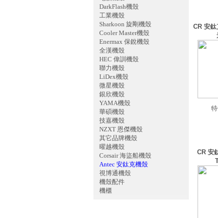
DarkFlash機殼
工業機殼
Sharkoon 旋剛機殼
CR 安鈦
Cooler Master機殼
Enermax 保銳機殼
全漢機殼
HEC 偉訓機殼
聯力機殼
LiDex機殼
微星機殼
銀欣機殼
YAMA機殼
特
華碩機殼
技嘉機殼
NZXT 恩傑機殼
其它品牌機殼
曜越機殼
CR 安
Corsair 海盜船機殼
Antec 安鈦克機殼
視博通機殼
機殼配件
機櫃