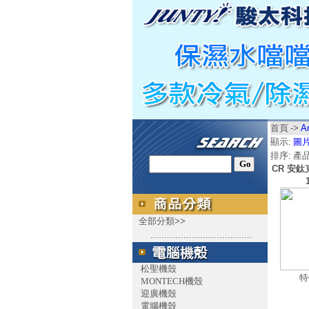
首頁
->
A
顯示:
圖
排序:
產
CR 安鈦克
全部分類>>
.....................................
松聖機殼
特
MONTECH機殼
迎廣機殼
電腦機殼