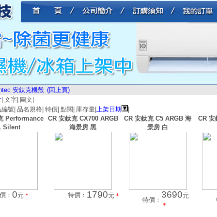
ntec 安鈦克機殼
(回上頁)
片
|
文字
|
圖文
|
品編號
|
品名規格
|
特價
|
點閱
|
庫存量
|
上架日期
|
 Performance
CR 安鈦克 CX700 ARGB
CR 安鈦克 C5 ARGB 海
CR 安
1 Silent
海景房 黑
景房 白
0
1790
3690
價：
特價：
元
＊
元
＊
元
特價：
＊