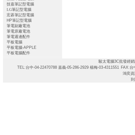
技嘉筆記型電腦
LG筆記型電腦
宏碁筆記型電腦
HP筆記型電腦
筆電副廠電池
筆電原廠電池
筆電週邊配件
平板電腦
平板電腦-APPLE
平板電腦配件
駿太電腦3C批發經銷
TEL:台中-04-22470788 嘉義-05-286-2929 楊梅-03-4311551
FAX:台中
鴻奕資
到