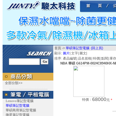
首頁
->
華碩筆記型電腦
(回上頁)
顯示:
圖片
|
文字
|
圖文
|
排序:
產品編號
|
品名規格
|
特價
|
點閱
|
庫
NBA 華碩 G614PM-0024C8940HX-N
全部分類>>
.....................................
68000
特價：
元
＊
Lenovo筆記型電腦
華碩筆記型電腦
華碩商用筆記型電腦
....
微星筆記型電腦