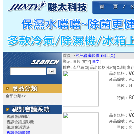
首頁
->
視訊會議軟體
(回上頁)
顯示:
圖片
|
文字
|
圖文
|
排序:
產品編號
|
品名規格
|
特價
|
點閱
|
庫
V
品名規格：
產品編號：
VC
單位：
月
全部分類>>
8
特價：
.....................................
....
V
品名規格：
視訊會議喇叭
產品編號：
VC
視訊會議攝影機
視訊會議週邊
單位：
套
視訊會議軟體