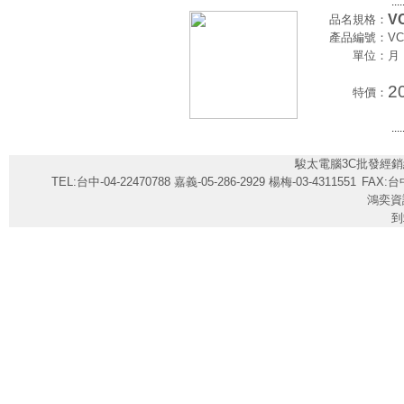
....
V
品名規格：
產品編號：
VC
單位：
月
2
特價：
....
駿太電腦3C批發經銷
TEL:台中-04-22470788 嘉義-05-286-2929 楊梅-03-4311551
FAX:台中
鴻奕資
到