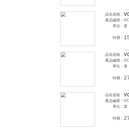
....
V
品名規格：
產品編號：
VC
單位：
套
1
特價：
....
V
品名規格：
產品編號：
VC
單位：
套
2
特價：
....
V
品名規格：
產品編號：
VC
單位：
套
2
特價：