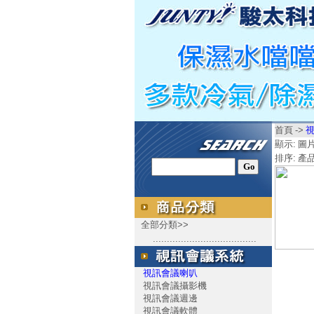
首頁
->
顯示:
圖
排序:
產
全部分類>>
.....................................
視訊會議喇叭
視訊會議攝影機
視訊會議週邊
視訊會議軟體