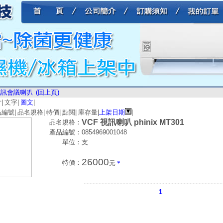
視訊會議喇叭
(回上頁)
片
|
文字
|
圖文
|
品編號
|
品名規格
|
特價
|
點閱
|
庫存量
|
上架日期
|
VCF 視訊喇叭 phinix MT301
品名規格：
產品編號：
0854969001048
單位：
支
26000
特價：
元
＊
.............................................................................................
1