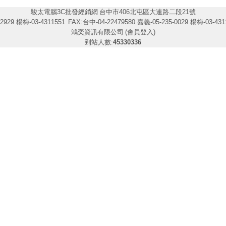
駿太電腦3C批發經銷網
台中市406北屯區大連路二段21號
2929 楊梅-03-4311551
FAX:台中-04-22479580 嘉義-05-235-0029 楊梅-03-431
鴻奕資訊有限公司
(會員登入)
到站人數:
45330336