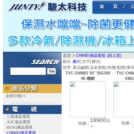
首頁
->
CHIMEI液晶電視
(回上頁)
顯示:
圖片
|
文字
|
圖文
|
排序:
產品編號
|
品名規格
|
特價
|
點閱
|
庫
TVC CHIMEI 55" 55G300
TVC CHIM
4K 聯網
43B1
全部分類>>
.....................................
三星液晶電視
19900
元
AOC液晶電視
特價：
特價：
＊
BENQ液晶電視
CHIMEI液晶電視