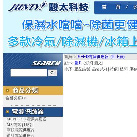
首頁
->
SEED電源供應器
(回上頁)
顯示:
圖片
|
文字
|
圖文
|
排序:
產品編號
|
品名規格
|
特價
|
點閱
|
庫
全部分類>>
.....................................
MONTECH電源供應器
MSI電源供應器
華碩電源供應器
偉訓電源供應器