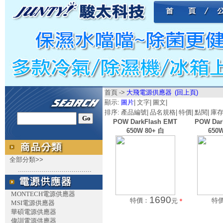
首頁
->
大飛電源供應器
(回上頁)
顯示:
圖片
|
文字
|
圖文
|
排序:
產品編號
|
品名規格
|
特價
|
點閱
|
庫
POW DarkFlash EMT
POW Dar
650W 80+ 白
650W
全部分類>>
.....................................
MONTECH電源供應器
1690
特價：
特
元
＊
MSI電源供應器
華碩電源供應器
偉訓電源供應器