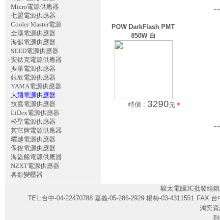
Micro電源供應器
....
七盟電源供應器
Cooler Master電源
POW DarkFlash PMT
全漢電源供應器
850W 白
海韻電源供應器
SEED電源供應器
安鈦克電源供應器
振華電源供應器
銀欣電源供應器
YAMA電源供應器
大飛電源供應器
3290
技嘉電源供應器
特價：
元
＊
LiDex電源供應器
松聖電源供應器
....
其它牌電源供應器
曜越電源供應器
保銳電源供應器
海盜船電源供應器
NZXT電源供應器
各類變壓器
駿太電腦3C批發經銷
TEL:台中-04-22470788 嘉義-05-286-2929 楊梅-03-4311551
FAX:台中
鴻奕資
到