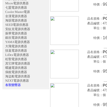
Micro電源供應器
9
特價：
七盟電源供應器
Cooler Master電源
....
全漢電源供應器
P
品名規格：
海韻電源供應器
產品編號：
47
SEED電源供應器
單位：
個
安鈦克電源供應器
振華電源供應器
1
銀欣電源供應器
特價：
YAMA電源供應器
大飛電源供應器
....
技嘉電源供應器
P
品名規格：
LiDex電源供應器
產品編號：
47
松聖電源供應器
單位：
個
其它牌電源供應器
曜越電源供應器
9
特價：
保銳電源供應器
海盜船電源供應器
NZXT電源供應器
....
各類變壓器
P
品名規格：
產品編號：
47
單位：
個
9
特價：