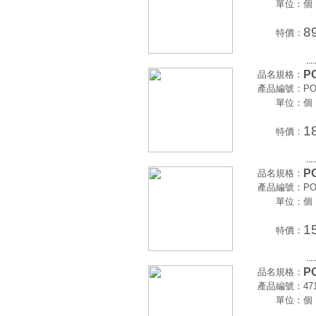
單位：
個
8
特價：
....
P
品名規格：
產品編號：
PO
單位：
個
1
特價：
....
P
品名規格：
產品編號：
PO
單位：
個
1
特價：
....
P
品名規格：
產品編號：
47
單位：
個