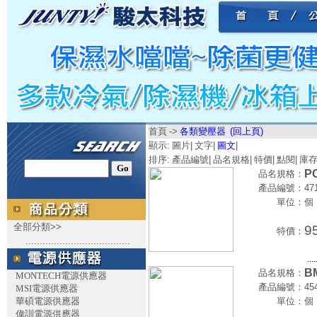
首頁
->
各類變壓器
(回上頁)
顯示:
圖片
|
文字
|
圖文
|
排序:
產品編號
|
品名規格
|
特價
|
點閱
|
庫
P
品名規格：
產品編號：
47
單位：
個
全部分類>>
9
特價：
.....................................
....
B
品名規格：
MONTECH電源供應器
產品編號：
45
MSI電源供應器
華碩電源供應器
單位：
個
偉訓電源供應器