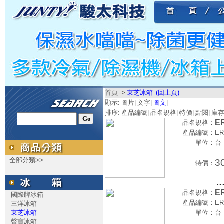
首頁
->
東芝冰箱
(回上頁)
顯示:
圖片
|
文字
|
圖文
|
排序:
產品編號
|
品名規格
|
特價
|
點閱
|
庫
E
品名規格：
產品編號：
ER
單位：
台
全部分類>>
3
特價：
.....................................
....
E
品名規格：
國際牌冰箱
產品編號：
ER
三洋冰箱
東芝冰箱
單位：
台
聲寶冰箱