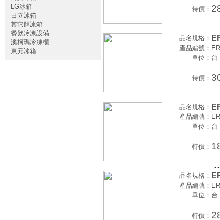
LG冰箱
2
特價：
日立冰箱
其它牌冰箱
....
餐飲冷凍設備
E
品名規格：
澳柯瑪冷凍櫃
產品編號：
ER
東元冰箱
單位：
台
3
特價：
....
E
品名規格：
產品編號：
ER
單位：
台
1
特價：
....
E
品名規格：
產品編號：
ER
單位：
台
2
特價：