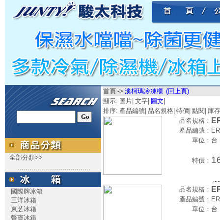
首頁
->
澳柯瑪冷凍櫃
(回上頁)
顯示:
圖片
|
文字
|
圖文
|
排序:
產品編號
|
品名規格
|
特價
|
點閱
|
庫
E
品名規格：
產品編號：
ER
單位：
台
全部分類>>
1
特價：
.....................................
....
E
品名規格：
國際牌冰箱
產品編號：
ER
三洋冰箱
東芝冰箱
單位：
台
聲寶冰箱