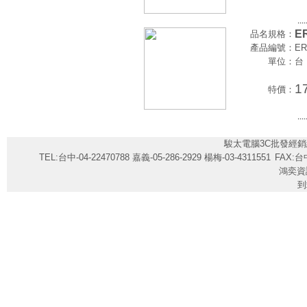
....
E
品名規格：
產品編號：
ER
單位：
台
1
特價：
....
駿太電腦3C批發經銷
TEL:台中-04-22470788 嘉義-05-286-2929 楊梅-03-4311551
FAX:台中
鴻奕資
到