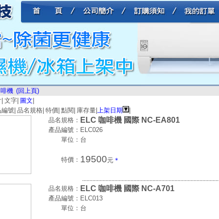
咖啡機
(回上頁)
片
|
文字
|
圖文
|
品編號
|
品名規格
|
特價
|
點閱
|
庫存量
|
上架日期
|
ELC 咖啡機 國際 NC-EA801
品名規格：
產品編號：
ELC026
單位：
台
19500
特價：
元
＊
.............................................................................................
ELC 咖啡機 國際 NC-A701
品名規格：
產品編號：
ELC013
單位：
台