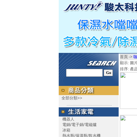
首頁
->
顯示:
圖
排序:
產
全部分類>>
.....................................
機器人
電鍋/電子鍋/電磁爐
冰箱
熱水瓶/保溫瓶/飲水機