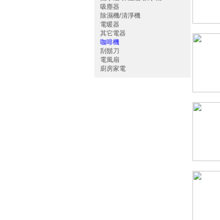
吸塵器
除濕機/清淨機
電暖器
其它電器
咖啡機
刮鬍刀
電風扇
廚房家電