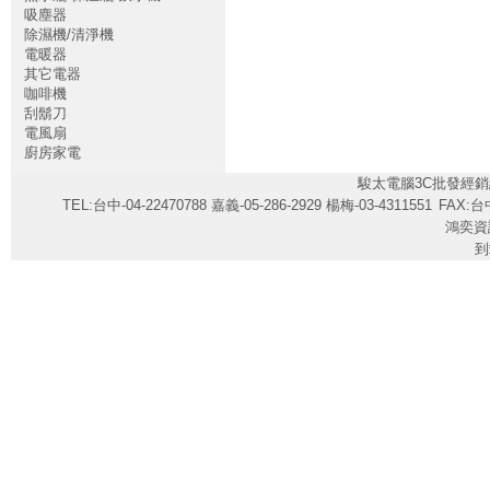
吸塵器
除濕機/清淨機
電暖器
其它電器
咖啡機
刮鬍刀
電風扇
廚房家電
駿太電腦3C批發經銷
TEL:台中-04-22470788 嘉義-05-286-2929 楊梅-03-4311551
FAX:台中
鴻奕資
到