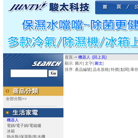
首頁
->
機器人
(回上頁)
顯示:
圖片
|
文字
|
圖文
|
排序:
產品編號
|
品名規格
|
特價
|
點閱
|
庫
全部分類>>
.....................................
機器人
電鍋/電子鍋/電磁爐
冰箱
熱水瓶/保溫瓶/飲水機