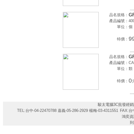
....
G
品名規格：
產品編號：
40
單位：
個
9
特價：
....
G
品名規格：
產品編號：
CA
單位：
顆
0
特價：
....
駿太電腦3C批發經銷
TEL:台中-04-22470788 嘉義-05-286-2929 楊梅-03-4311551
FAX:台中
鴻奕資
到