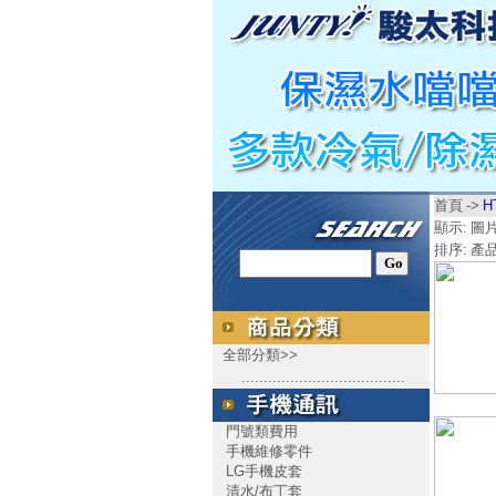
首頁
->
H
顯示:
圖
排序:
產
全部分類>>
.....................................
門號類費用
手機維修零件
LG手機皮套
清水/布丁套