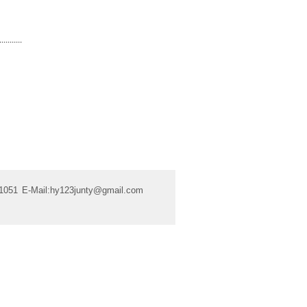
...........
1051
E-Mail:
hy123junty@gmail.com