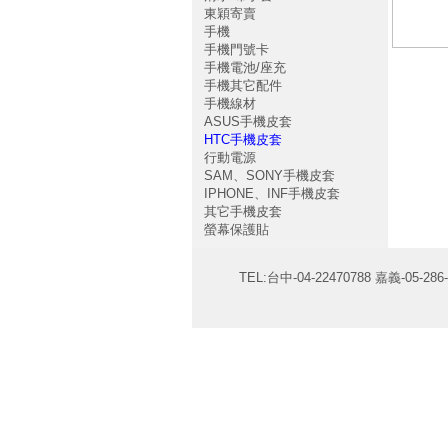
東穎寄賣
手機
手機門號卡
手機電池/座充
手機其它配件
手機線材
ASUS手機皮套
HTC手機皮套
行動電源
SAM、SONY手機皮套
IPHONE、INF手機皮套
其它手機皮套
螢幕保護貼
TEL:台中-04-22470788 嘉義-05-286-