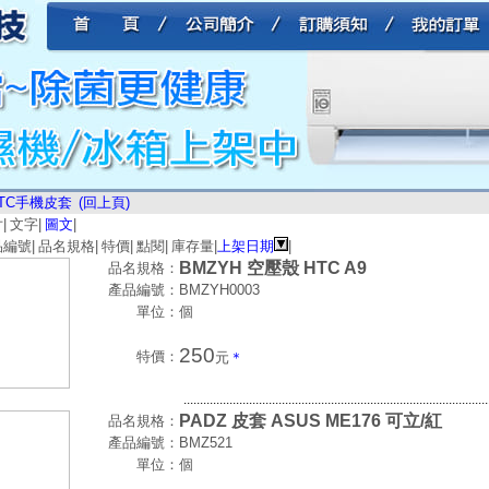
TC手機皮套
(回上頁)
片
|
文字
|
圖文
|
品編號
|
品名規格
|
特價
|
點閱
|
庫存量
|
上架日期
|
BMZYH 空壓殼 HTC A9
品名規格：
產品編號：
BMZYH0003
單位：
個
250
特價：
元
＊
.............................................................................................
PADZ 皮套 ASUS ME176 可立/紅
品名規格：
產品編號：
BMZ521
單位：
個