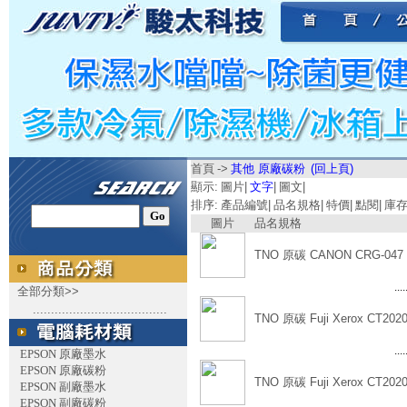
首頁
->
其他 原廠碳粉
(回上頁)
顯示:
圖片
|
文字
|
圖文
|
排序:
產品編號
|
品名規格
|
特價
|
點閱
|
庫
圖片
品名規格
TNO 原碳 CANON CRG-047
....
全部分類>>
.....................................
TNO 原碳 Fuji Xerox CT202
....
EPSON 原廠墨水
EPSON 原廠碳粉
TNO 原碳 Fuji Xerox CT202
EPSON 副廠墨水
EPSON 副廠碳粉