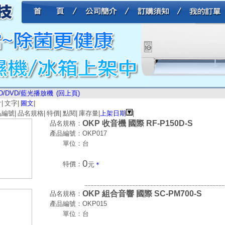
D/DVD/藍光播放機
(回上頁)
片
|
文字
|
圖文
|
品編號
|
品名規格
|
特價
|
點閱
|
庫存量
|
上架日期
|
OKP 收音機 國際 RF-P150D-S
品名規格：
產品編號：
OKP017
單位：
台
0
特價：
元
＊
.............................................................................................
OKP 組合音響 國際 SC-PM700-S
品名規格：
產品編號：
OKP015
單位：
台