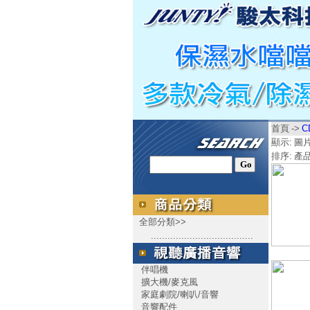
首頁
->
C
顯示:
圖
排序:
產
全部分類>>
.....................................
伴唱機
擴大機/麥克風
家庭劇院/喇叭/音響
音響配件