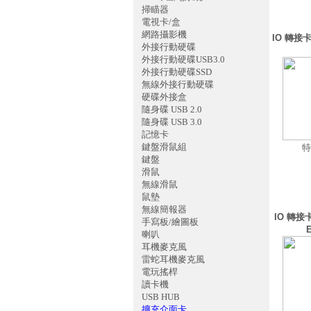
掃瞄器
電視卡/盒
網路攝影機
IO 轉接卡
外接行動硬碟
外接行動硬碟USB3.0
外接行動硬碟SSD
無線外接行動硬碟
硬碟外接盒
隨身碟 USB 2.0
隨身碟 USB 3.0
記憶卡
鍵盤滑鼠組
特
鍵盤
滑鼠
無線滑鼠
鼠墊
無線簡報器
IO 轉接卡
手寫板/繪圖板
喇叭
耳機麥克風
雷蛇耳機麥克風
電玩搖桿
讀卡機
USB HUB
擴充介面卡