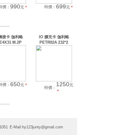
990
699
特價：
特價：
元
＊
元
＊
...........
 轉接卡 伽利略
IO 擴充卡 伽利略
E4X31 M.2P
PETR02A 232*2
650
1250
特價：
元
＊
元
特價：
＊
...........
1051
E-Mail:
hy123junty@gmail.com