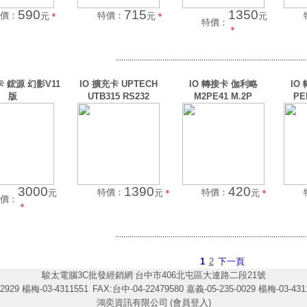
590
715
1350
價：
特價：
元
＊
元
＊
元
特價：
＊
.............................................................................................
卡 鋐源 幻影V11
IO 擴充卡 UPTECH
IO 轉接卡 伽利略
IO
版
UTB315 RS232
M2PE41 M.2P
PE
3000
1390
420
特價：
特價：
元
元
＊
元
＊
價：
＊
.............................................................................................
1
2
下一頁
駿太電腦3C批發經銷網
台中市406北屯區大連路二段21號
2929 楊梅-03-4311551
FAX:台中-04-22479580 嘉義-05-235-0029 楊梅-03-431
鴻奕資訊有限公司
(會員登入)