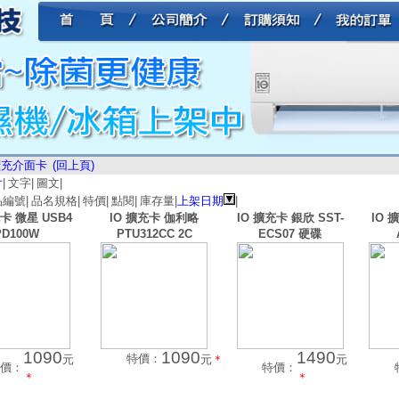
擴充介面卡
(回上頁)
片
|
文字
|
圖文
|
品編號
|
品名規格
|
特價
|
點閱
|
庫存量
|
上架日期
|
充卡 微星 USB4
IO 擴充卡 伽利略
IO 擴充卡 銀欣 SST-
IO 
PD100W
PTU312CC 2C
ECS07 硬碟
1090
1090
1490
特價：
元
元
＊
元
價：
特價：
＊
＊