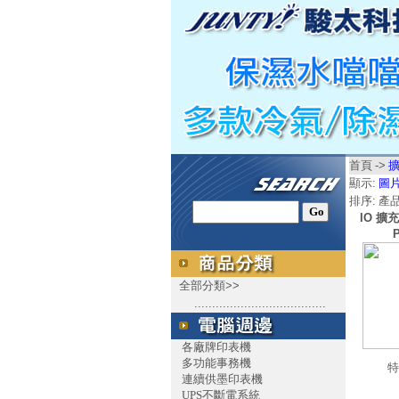
首頁
->
顯示:
圖
排序:
產
IO 擴
全部分類>>
.....................................
各廠牌印表機
多功能事務機
特
連續供墨印表機
UPS不斷電系統