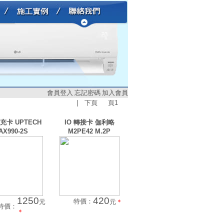
會員登入
忘記密碼
加入會員
|
下頁
頁
1
擴充卡 UPTECH
IO 轉接卡 伽利略
AX990-2S
M2PE42 M.2P
1250
420
特價：
元
元
＊
特價：
＊