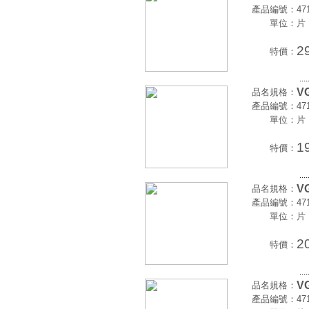
產品編號：
47
單位：
片
2
特價：
....
V
品名規格：
產品編號：
47
單位：
片
1
特價：
....
V
品名規格：
產品編號：
47
單位：
片
2
特價：
....
V
品名規格：
產品編號：
47