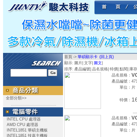
首頁
->
華碩顯示卡
(回上頁)
顯示:
圖片
|
文字
|
圖文
|
排序:
產品編號
|
品名規格
|
特價
|
點閱
|
庫
V
品名規格：
產品編號：
47
單位：
片
全部分類>>
1
特價：
.....................................
....
V
品名規格：
INTEL CPU 處理器
產品編號：
47
AMD CPU 處理器
INTEL1851 華碩主機板
單位：
片
INTEL1851 技嘉主機板