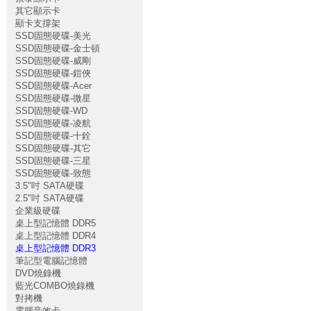
其它顯示卡
顯卡支撐架
SSD固態硬碟-美光
SSD固態硬碟-金士頓
SSD固態硬碟-威剛
SSD固態硬碟-鎧俠
SSD固態硬碟-Acer
SSD固態硬碟-微星
SSD固態硬碟-WD
SSD固態硬碟-凌航
SSD固態硬碟-十銓
SSD固態硬碟-其它
SSD固態硬碟-三星
SSD固態硬碟-致態
3.5"吋 SATA硬碟
2.5"吋 SATA硬碟
企業級硬碟
桌上型記憶體 DDR5
桌上型記憶體 DDR4
桌上型記憶體 DDR3
筆記型電腦記憶體
DVD燒錄機
藍光COMBO燒錄機
對拷機
電腦音效卡