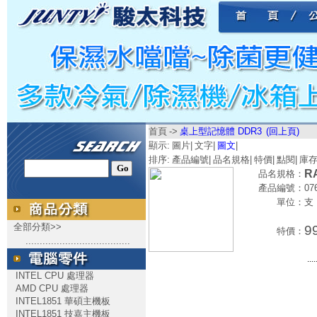
首頁
->
桌上型記憶體 DDR3
(回上頁)
顯示:
圖片
|
文字
|
圖文
|
排序:
產品編號
|
品名規格
|
特價
|
點閱
|
庫
R
品名規格：
產品編號：
07
單位：
支
全部分類>>
9
特價：
.....................................
....
INTEL CPU 處理器
AMD CPU 處理器
INTEL1851 華碩主機板
INTEL1851 技嘉主機板