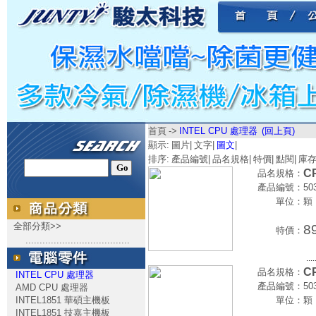
首頁
->
INTEL CPU 處理器
(回上頁)
顯示:
圖片
|
文字
|
圖文
|
排序:
產品編號
|
品名規格
|
特價
|
點閱
|
庫
CP
品名規格：
產品編號：
50
單位：
顆
全部分類>>
8
特價：
.....................................
....
CP
品名規格：
INTEL CPU 處理器
產品編號：
50
AMD CPU 處理器
INTEL1851 華碩主機板
單位：
顆
INTEL1851 技嘉主機板