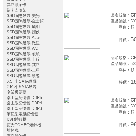
其它顯示卡
....
顯卡支撐架
CP
品名規格：
SSD固態硬碟-美光
SSD固態硬碟-金士頓
產品編號：
50
SSD固態硬碟-威剛
單位：
顆
SSD固態硬碟-鎧俠
SSD固態硬碟-Acer
5
特價：
SSD固態硬碟-微星
SSD固態硬碟-WD
....
SSD固態硬碟-凌航
CP
品名規格：
SSD固態硬碟-十銓
產品編號：
50
SSD固態硬碟-其它
單位：
顆
SSD固態硬碟-三星
SSD固態硬碟-致態
1
3.5"吋 SATA硬碟
特價：
2.5"吋 SATA硬碟
企業級硬碟
....
桌上型記憶體 DDR5
CP
品名規格：
桌上型記憶體 DDR4
產品編號：
50
桌上型記憶體 DDR3
單位：
顆
筆記型電腦記憶體
DVD燒錄機
9
特價：
藍光COMBO燒錄機
對拷機
電腦音效卡