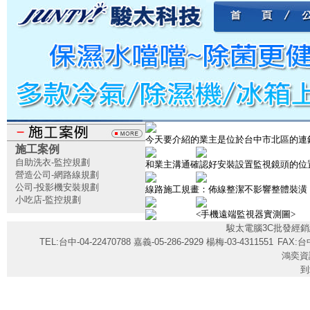
今天要介紹的業主是位於台中市北區的連
施工案例
自助洗衣-監控規劃
和業主溝通確認好安裝設置監視鏡頭的位
營造公司-網路線規劃
公司-投影機安裝規劃
線路施工規畫：佈線整潔不影響整體裝潢
小吃店-監控規劃
<手機遠端監視器實測圖>
駿太電腦3C批發經銷
TEL:台中-04-22470788 嘉義-05-286-2929 楊梅-03-4311551
FAX:台中
鴻奕資
到